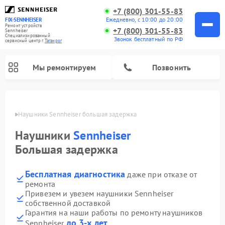
+7 (800) 301-55-83
Ежедневно, с 10:00 до 20:00
FIX-SENNHEISER
Ремонт устройств
+7 (800) 301-55-83
Sennheiser
Специализированный
Звонок бесплатный по РФ
cервисный центр г.
Таганрог
Мы ремонтируем
Позвонить
нроге
Наушники Sennheiser большая задержка
Наушники
Sennheiser
Большая задержка
Бесплатная диагностика
даже при отказе от
ремонта
Привезем и увезем наушники Sennheiser
собственной доставкой
Гарантия на наши работы по ремонту наушников
до 3-х лет
Sennheiser