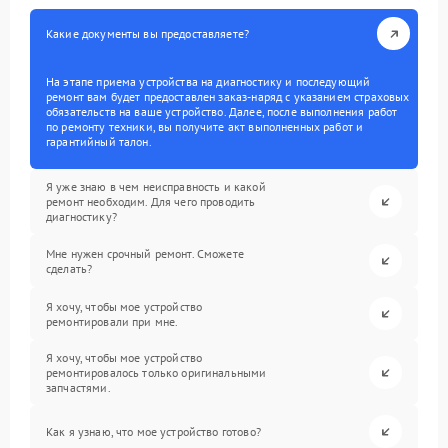
Какие документы вы предоставляете?
На этапе приема устройства на диагностику и последующий
ремонт вам будет предоставлен заказ-наряд с указанием страховых
обязательств на ваше устройство. Далее, после выполнения работ
по ремонту техники, вы получите акт выполненных работ и
гарантийный талон.
Я уже знаю в чем неисправность и какой
ремонт необходим. Для чего проводить
диагностику?
Мне нужен срочный ремонт. Сможете
сделать?
Я хочу, чтобы мое устройство
ремонтировали при мне.
Я хочу, чтобы мое устройство
ремонтировалось только оригинальными
запчастями.
Как я узнаю, что мое устройство готово?