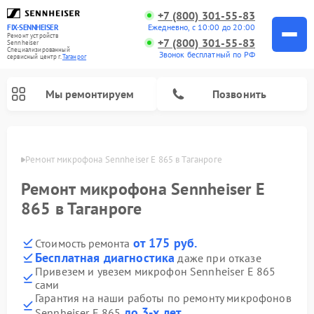
+7 (800) 301-55-83
Ежедневно, с 10:00 до 20:00
FIX-SENNHEISER
Ремонт устройств
+7 (800) 301-55-83
Sennheiser
Специализированный
Звонок бесплатный по РФ
cервисный центр г.
Таганрог
Мы ремонтируем
Позвонить
нроге
Ремонт микрофона Sennheiser E 865 в Таганроге
Ремонт микрофона Sennheiser E
865 в Таганроге
от 175 руб.
Стоимость ремонта
Бесплатная диагностика
даже при отказе
Привезем и увезем микрофон Sennheiser E 865
сами
Гарантия на наши работы по ремонту микрофонов
до 3-х лет
Sennheiser E 865