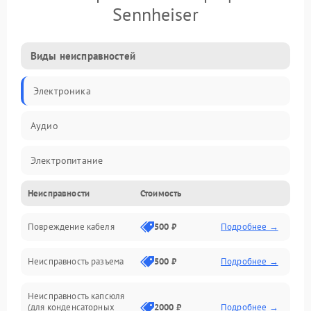
Sennheiser
Виды неисправностей
Электроника
Аудио
Электропитание
Неисправности
Стоимость
Интерфейсы
Повреждение кабеля
500 ₽
Подробнее →
Капсюль
Неисправность разъема
500 ₽
Подробнее →
Механические повреждения
Неисправность капсюля
Аксессуары
(для конденсаторных
2000 ₽
Подробнее →