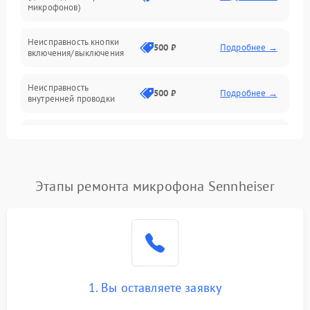
микрофонов)
Неисправность кнопки
500 ₽
Подробнее →
включения/выключения
Неисправность
500 ₽
Подробнее →
внутренней проводки
Неисправность
1500 ₽
Подробнее →
предусилителя
Поломка батарейного
Этапы ремонта микрофона Sennheiser
отсека (для беспроводных
1000 ₽
Подробнее →
микрофонов)
Неисправность антенны
(для беспроводных
1000 ₽
Подробнее →
микрофонов)
1. Вы оставляете заявку
Неисправность модуля
Bluetooth (для
1500 ₽
Подробнее →