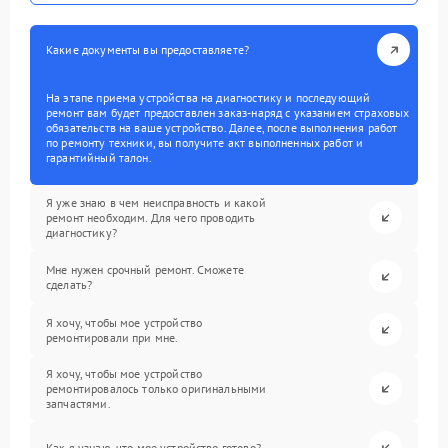
Какие документы вы предоставляете?
На этапе приема устройства на диагностику и последующий
ремонт вам будет предоставлен заказ-наряд с указанием страховых
обязательств на ваше устройство. Далее, после выполнения работ
по ремонту техники, вы получите акт выполненных работ и
гарантийный талон.
Я уже знаю в чем неисправность и какой
ремонт необходим. Для чего проводить
диагностику?
Мне нужен срочный ремонт. Сможете
сделать?
Я хочу, чтобы мое устройство
ремонтировали при мне.
Я хочу, чтобы мое устройство
ремонтировалось только оригинальными
запчастями.
Как я узнаю, что мое устройство готово?