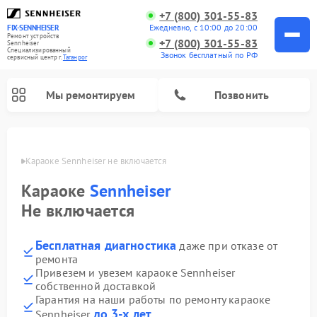
+7 (800) 301-55-83
Ежедневно, с 10:00 до 20:00
FIX-SENNHEISER
Ремонт устройств
+7 (800) 301-55-83
Sennheiser
Специализированный
Звонок бесплатный по РФ
cервисный центр г.
Таганрог
Мы ремонтируем
Позвонить
нроге
Караоке Sennheiser не включается
Караоке
Sennheiser
Не включается
Бесплатная диагностика
даже при отказе от
ремонта
Привезем и увезем караоке Sennheiser
собственной доставкой
Гарантия на наши работы по ремонту караоке
до 3-х лет
Sennheiser