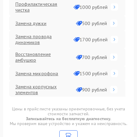
Профилактическая
1000 рублей
чистка
Замена дужки
500 рублей
Замена провода
1700 рублей
динамиков
Восстановление
700 рублей
амбушюр
Замена микрофона
1500 рублей
Замена корпусных
900 рублей
элементов
Восстановление после
1492 рублей
Цены в прайс-листе указаны ориентировочные, без учета
попадания влаги
стоимости запчастей.
Записывайтесь на бесплатную диагностику.
Прошивка
1000 рублей
Мы проверим ваше устройство и укажем на неисправность.
Ремонт Bluetooth