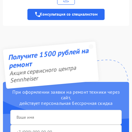
1100 рублей
передатчика
Консультация со специалистом
Ремонт динамика
1100 рублей
Ремонт разъема зарядки
2100 рублей
Получите 1500 рублей на
ремонт
Акция сервисного центра
Sennheiser
При оформлении заявки на ремонт техники через
сайт,
действует персональная бессрочная скидка